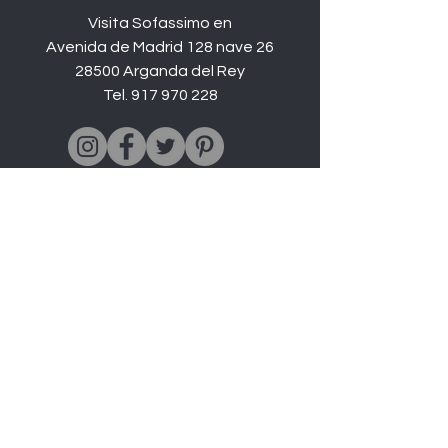
Visita Sofassimo en
Avenida de Madrid 128 nave 26
28500 Arganda del Rey
Tel.
917 970 228
Catálogo
Sofás
Chaise longues
Rinconeras
Sofás Cama
Butacas
Sofás relax
Novedades
Todos los sofás