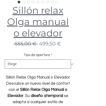
Sillón relax
Olga manual
o elevador
Precio
Precio
 555,00 € 
499,50 €
de
oferta
Tipo de apertura
*
Sillón Relax Olga Manual o Elevador
Descubre un nuevo nivel de confort
con el
Sillón Relax Olga Manual o
Elevador
. Su
diseño atemporal
se
adapta a cualquier estilo de