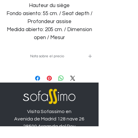
Hauteur du siège
Fondo asiento: 55 cm. / Seat depth /
Profondeur assise
Medida abierto: 205 cm. / Dimension
open / Mesur
Nota sobre el precio
Precio de ejemplo en medida de
208cm y tapizado colores
promo
especial servicio express
, las
diferentes medidas y tapizados
variarán el precio.
Visita Sofassimo en
Avenida de Madrid 128 nave 26
28500 Arganda del Rey
Tel.
917 970 228