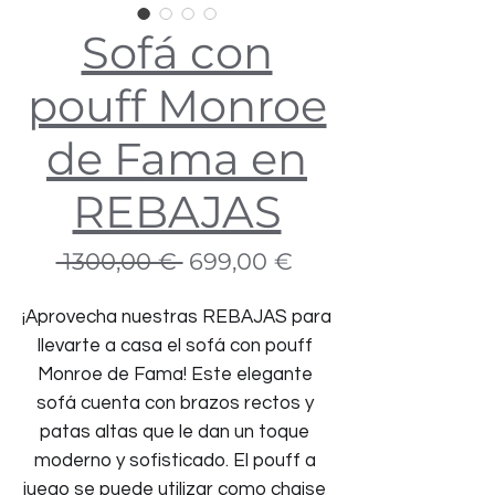
Sofá con
pouff Monroe
de Fama en
REBAJAS
Precio
Precio
 1300,00 € 
699,00 €
de
oferta
¡Aprovecha nuestras REBAJAS para 
llevarte a casa el sofá con pouff 
Monroe de Fama! Este elegante 
sofá cuenta con brazos rectos y 
patas altas que le dan un toque 
moderno y sofisticado. El pouff a 
juego se puede utilizar como chaise 