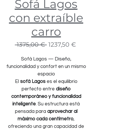
Sofá Lagos
con extraíble
carro
Precio
Precio
 1375,00 € 
1237,50 €
de
oferta
Sofá Lagos — Diseño,
funcionalidad y confort en un mismo
espacio
El
sofá Lagos
es el equilibrio
perfecto entre
diseño
contemporáneo y funcionalidad
inteligente
. Su estructura está
pensada para
aprovechar al
máximo cada centímetro
,
ofreciendo una gran capacidad de