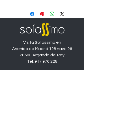
Precio de ejemplo en medida de
206cm (con brazo de 33cm) y tapizado
promo, (mismo precio para medida de
196cm con brazo de 28cm) las
diferentes medidas y tapizados
variarán el precio.
Visita Sofassimo en
Avenida de Madrid 128 nave 26
28500 Arganda del Rey
Tel.
917 970 228
Catálogo
Sofás
Chaise longues
Rinconeras