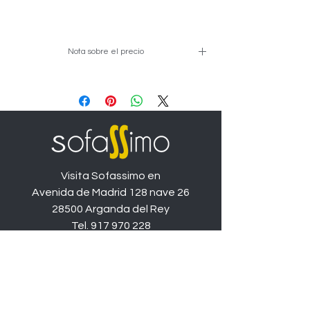
Nota sobre el precio
Precio de ejemplo en medida de
267cm o 297cm con deslizante
manual y tapizado NOVA 1, las
diferentes medidas y tapizados
variarán el precio.
Visita Sofassimo en
Avenida de Madrid 128 nave 26
28500 Arganda del Rey
Tel.
917 970 228
Catálogo