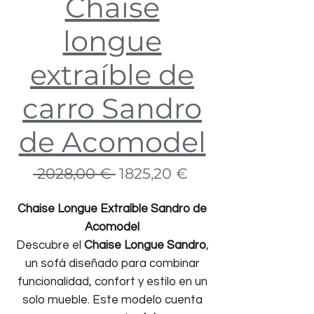
Chaise
longue
extraíble de
carro Sandro
de Acomodel
Precio
Precio
 2028,00 € 
1825,20 €
de
oferta
Chaise Longue Extraíble Sandro de
Acomodel
Descubre el
Chaise Longue Sandro
,
un sofá diseñado para combinar
funcionalidad, confort y estilo en un
solo mueble. Este modelo cuenta