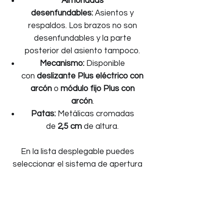
Almohadas
desenfundables:
Asientos y
respaldos. Los brazos no son
desenfundables y la parte
posterior del asiento tampoco.
Mecanismo:
Disponible
con
deslizante Plus eléctrico con
arcón
o
módulo fijo Plus con
arcón
.
Patas:
Metálicas cromadas
de
2,5 cm
de altura.
En la lista desplegable puedes
seleccionar el sistema de apertura
manual o con motor para ver su
precio.