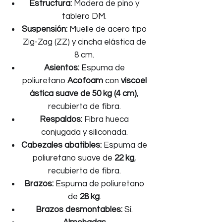
Estructura:
Madera de pino y
tablero DM.
Suspensión:
Muelle de acero tipo
Zig-Zag (ZZ) y cincha elástica de
8 cm.
Asientos:
Espuma de
poliuretano
Acofoam
con
viscoel
ástica suave de 50 kg (4 cm)
,
recubierta de fibra.
Respaldos:
Fibra hueca
conjugada y siliconada.
Cabezales abatibles:
Espuma de
poliuretano suave de
22 kg
,
recubierta de fibra.
Brazos:
Espuma de poliuretano
de
28 kg
.
Brazos desmontables:
Sí.