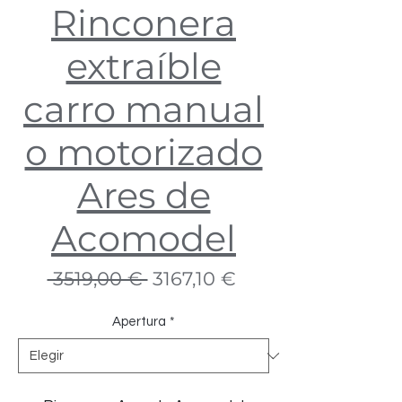
Rinconera
extraíble
carro manual
o motorizado
Ares de
Acomodel
Precio
Precio
 3519,00 € 
3167,10 €
de
oferta
Apertura
*