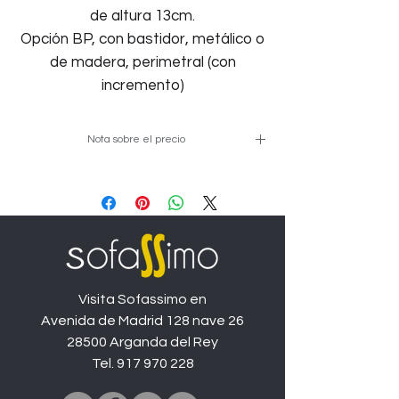
de altura 13cm.
Opción BP, con bastidor, metálico o
de madera, perimetral (con
incremento)
Nota sobre el precio
Precio de ejemplo en medida de
160cm y tapizado promo, las
diferentes medidas y tapizados
variarán el precio.
Visita Sofassimo en
Avenida de Madrid 128 nave 26
28500 Arganda del Rey
Tel.
917 970 228