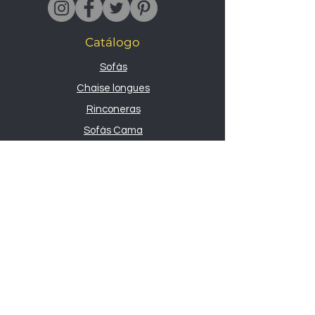
Catálogo
Sofás
Chaise longues
Rinconeras
Sofás Cama
Butacas
Sofás relax
Novedades
Todos los sofás
Sobre nosotros
Nosotros
Contacto