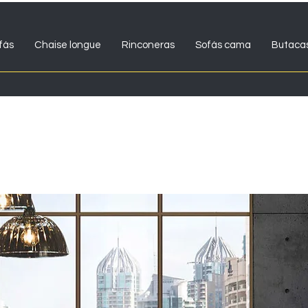
fás
Chaise longue
Rinconeras
Sofás cama
Butaca