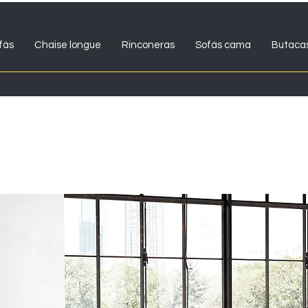
fás
Chaise longue
Rinconeras
Sofás cama
Butaca