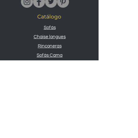
Catálogo
Sofás
Chaise longues
Rinconeras
Sofás Cama
Butacas
Sofás relax
Novedades
Todos los sofás
Sobre nosotros
Nosotros
Contacto