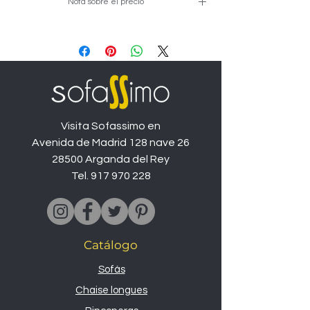
Nota sobre el precio
Precio de ejemplo en medida de
275cm y tapizado promo, las
diferentes medidas y tapizados
variarán el precio.
Visita Sofassimo en
Avenida de Madrid 128 nave 26
28500 Arganda del Rey
Tel.
917 970 228
Catálogo
Sofás
Chaise longues