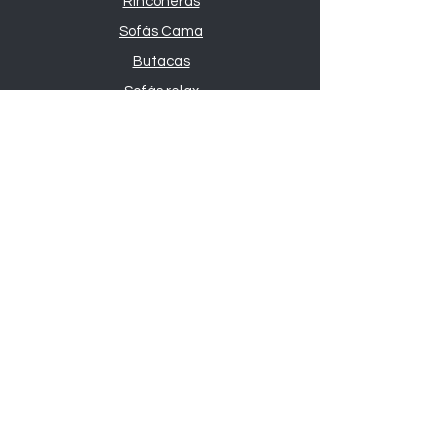
Rinconeras
Sofás Cama
Butacas
Sofás relax
Novedades
Todos los sofás
Sobre nosotros
Nosotros
Contacto
Tipos de sofás
Comprar sofás
Sofassimo
Tienda especializada en sofás en Madrid
y Arganda