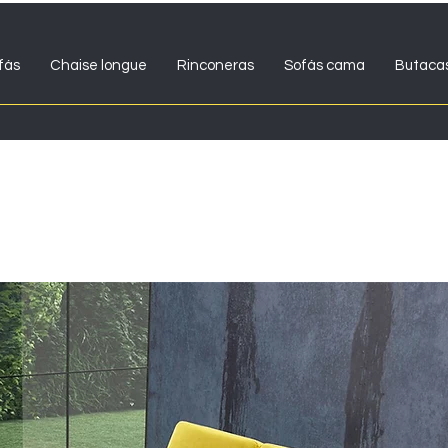
fás
Chaise longue
Rinconeras
Sofás cama
Butaca