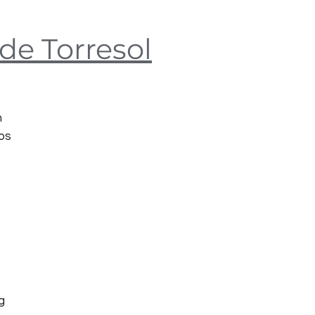
de Torresol
n
os
g