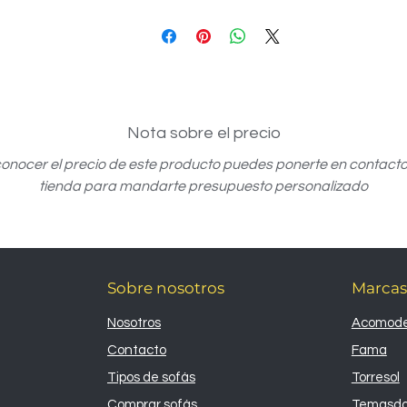
Nota sobre el precio
onocer el precio de este producto puedes ponerte en contacto
tienda para mandarte presupuesto personalizado
Sobre nosotros
Marcas
Nosotros
Acomode
Contacto
Fama
Tipos de sofás
Torresol
Comprar sofás
Temasd