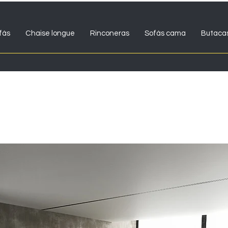
fás
Chaise longue
Rinconeras
Sofás cama
Butaca