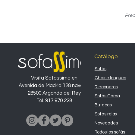
Prec
Catálogo
Sofás
Visita Sofassimo en
Chaise longues
Avenida de Madrid 128 nave 26
Rinconeras
28500 Arganda del Rey
Sofás Cama
Tel. 917 970 228
Butacas
Sofás relax
Novedades
Todos los sofás