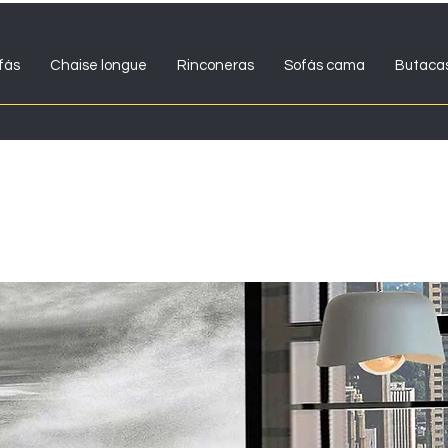
fás
Chaise longue
Rinconeras
Sofás cama
Butaca