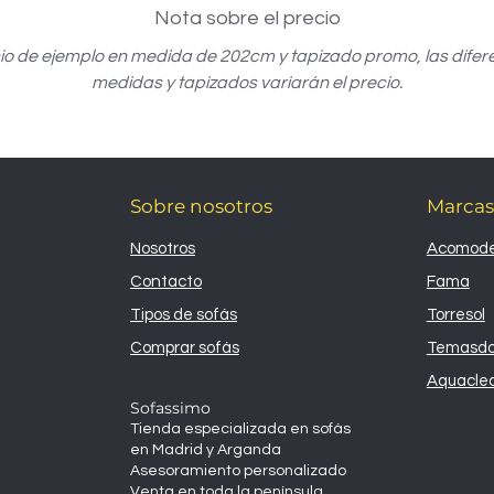
Nota sobre el precio
io de ejemplo en medida de 202cm y tapizado promo, las difer
medidas y tapizados variarán el precio.
Sobre nosotros
Marcas
Nosotros
Acomode
Contacto
Fama
Tipos de sofás
Torresol
Comprar sofás
Temasd
Aquacle
Sofassimo
Tienda especializada en sofás
en Madrid y Arganda
Asesoramiento personalizado
Venta en toda la península